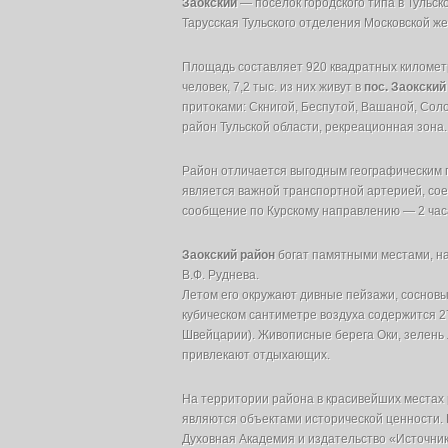
Заокский
— поселок городского типа в Тульско
Тарусская Тульского отделения Московской же
Площадь составляет 920 квадратных километр
человек, 7,2 тыс. из них живут в
пос. Заокски
притоками: Скнигой, Беспутой, Вашаной, Сол
район Тульской области, рекреационная зона.
Район отличается выгодным географическим 
является важной транспортной артерией, со
сообщение по Курскому направлению — 2 часа
Заокский район
богат памятными местами, на 
В.Ф. Руднева.
Летом его окружают дивные пейзажи, сосновые
кубическом сантиметре воздуха содержится 2
Швейцарии). Живописные берега Оки, зелень 
привлекают отдыхающих.
На территории района в красивейших местах
являются объектами исторической ценности. 
Духовная Академия и издательство «Источник