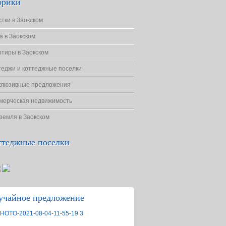
брики
стки в Заокском
а в Заокском
ртиры в Заокском
теджи и коттеджные поселки
клюзивные предложения
мерческая недвижимость
 земля в Заокском
ттеджные поселки
учайное предложение
Участки в Заокском