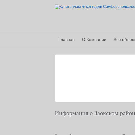
Главная
О Компании
Все объек
Информация о Заокском райо