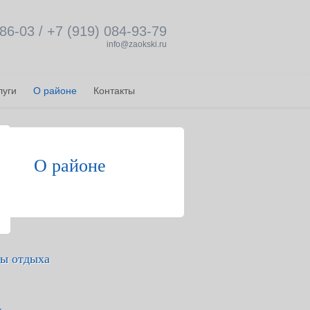
86-03 / +7 (919) 084-93-79
info@zaokski.ru
луги
О районе
Контакты
О районе
зы отдыха