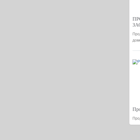
ПР
ЗА
Про
дом
Про
Про