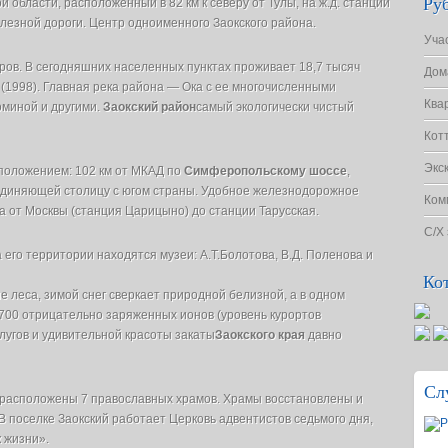
Ру
й области, расположенный в 82 км к северу от Тулы, на ж.д. станции
лезной дороги. Центр одно­именного Заокского района.
Уча
ов. В сегодняшних населенных пунктах проживает 18,7 тысяч
Дом
й
(1998). Главная река района — Ока с ее многочисленными
Ква
оминой и другими.
Заокский район
самый экологически чистый
Кот
Экс
положением: 102 км от МКАД по
Симферопольскому шоссе
,
единяющей столицу с югом страны. Удобное железнодорожное
Ком
 от Москвы (станция Царицыно) до станции Тарусская.
С/Х
его территории находятся музеи: А.Т.Болотова, В.Д. Поленова и
Ко
 леса, зимой снег сверкает природной белизной, а в одном
700 отрицательно заряженных ионов (уровень курортов
лугов и удивительной красоты закаты
Заокского края
давно
Сл
 расположены 7 православных храмов. Храмы восстановлены и
В поселке Заокский работает Церковь адвентистов седьмого дня,
 жизни».