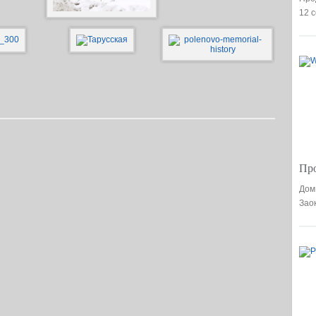
12 
Про
Дом
Заок