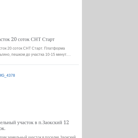
цена 160,000
сток 20 соток СНТ Старт
сток 20 соток СНТ Старт. Платформа
ьгино, пешком до участка 10-15 минут.…
Участки в Заокском
цена 1,500,000
ельный участок в п.Заокский 12
ок.
дам земельный участок в поселке Заокский