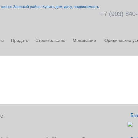
+7 (903) 840-
ты
Продать
Строительство
Межевание
Юридические ус
не
Ба