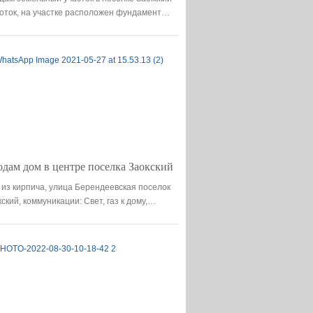
соток, на участке расположен фундамент…
Дома в заокском
цена 10,000,000
дам дом в центре поселка Заокский
 из кирпича, улица Берендеевская поселок
ский, коммуникации: Свет, газ к дому,…
Дома в заокском
цена 10,000,000